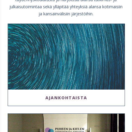
julkaisutoimintaa sekä ylläpitää yhteyksiä alansa kotimaisiin
ja kansainvälisiin järjestöihin.
AJANKOHTAISTA