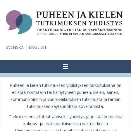
|
SVENSKA
ENGLISH
☰
Puheen ja kielen tutkimuksen yhdistyksen tarkoituksena on
edistää normaalin tai häiriytyneen puheen, kielen, äänen,
kommunikoinnin ja vuorovaikutuksen tutkimusta ja tämän
tutkimuksen käytännöllistä soveltamista.
Tarkoituksensa toteuttamiseksi yhdistys järjestää tieteellisiä
kokous- ja esitelmätilaisuuksia sekä jatko- ja
täydennyskoulutusta ja harjoittaa alansa tutkimus- ja