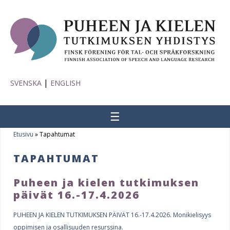
|
SVENSKA
ENGLISH
☰
Etusivu
»
Tapahtumat
Y
TAPAHTUMAT
o
u
Puheen ja kielen tutkimuksen
päivät 16.-17.4.2026
P
a
a
r
PUHEEN JA KIELEN TUTKIMUKSEN PÄIVÄT 16.-17.4.2026. Monikielisyys
oppimisen ja osallisuuden resurssina.
g