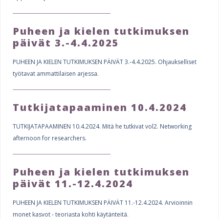
e
e
h
Puheen ja kielen tutkimuksen
s
e
päivät 3.-4.4.2025
r
PUHEEN JA KIELEN TUTKIMUKSEN PÄIVÄT 3.-4.4.2025. Ohjaukselliset
e
työtavat ammattilaisen arjessa.
Tutkijatapaaminen 10.4.2024
TUTKIJATAPAAMINEN 10.4.2024. Mitä he tutkivat vol2. Networking
afternoon for researchers.
Puheen ja kielen tutkimuksen
päivät 11.-12.4.2024
PUHEEN JA KIELEN TUTKIMUKSEN PÄIVÄT 11.-12.4.2024. Arvioinnin
monet kasvot - teoriasta kohti käytänteitä.