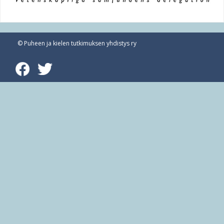
e
h
e
© Puheen ja kielen tutkimuksen yhdistys ry
r
e