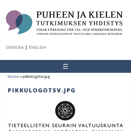
|
SVENSKA
ENGLISH
☰
Etusivu
»
pikkulogotsv.jpg
Y
PIKKULOGOTSV.JPG
o
u
a
r