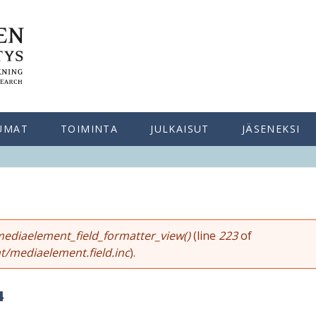
UMAT
TOIMINTA
JULKAISUT
JÄSENEKSI
ediaelement_field_formatter_view()
(line
223
of
t/mediaelement.field.inc
).
4