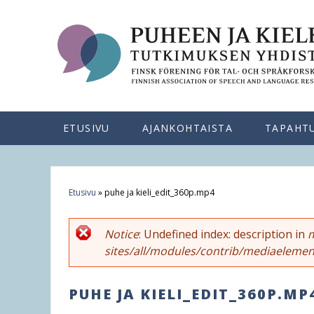
ETUSIVU
AJANKOHTAISTA
TAPAHT
Etusivu
»
puhe ja kieli_edit_360p.mp4
Y
o
Notice
: Undefined index: description in
m
E
sites/all/modules/contrib/mediaelemen
u
r
a
PUHE JA KIELI_EDIT_360P.MP
r
r