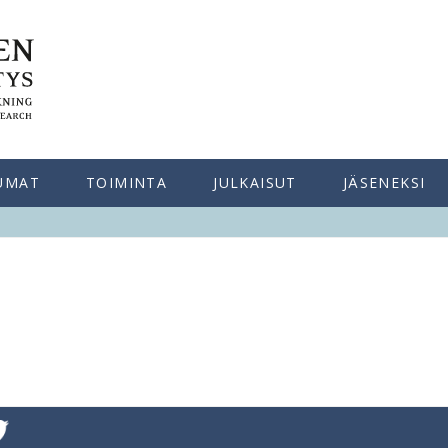
UMAT
TOIMINTA
JULKAISUT
JÄSENEKSI