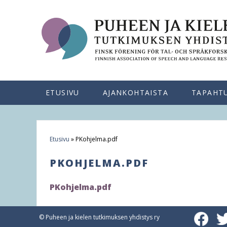
ETUSIVU
AJANKOHTAISTA
TAPAHT
Etusivu
»
PKohjelma.pdf
Y
PKOHJELMA.PDF
o
u
PKohjelma.pdf
a
© Puheen ja kielen tutkimuksen yhdistys ry
r