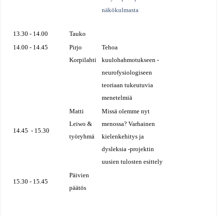
näkökulmasta
13.30 - 14.00
Tauko
14.00 - 14.45
Pirjo
Tehoa
Korpilahti
kuulohahmotukseen -
neurofysiologiseen
teoriaan tukeutuvia
menetelmiä
Matti
Missä olemme nyt
Leiwo &
menossa? Varhainen
14.45 - 15.30
työryhmä
kielenkehitys ja
dysleksia -projektin
uusien tulosten esittely
Päivien
15.30 - 15.45
päätös