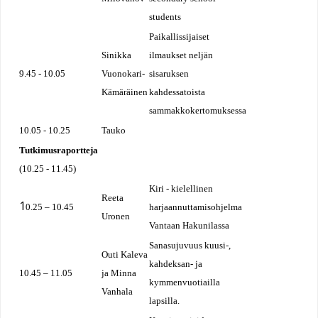
students
Paikallissijaiset
Sinikka
ilmaukset neljän
9.45 - 10.05
Vuonokari-
sisaruksen
Kämäräinen
kahdessatoista
sammakkokertomuksessa
10.05 - 10.25
Tauko
Tutkimusraportteja
(10.25 - 11.45)
Kiri - kielellinen
Reeta
1
0.25 – 10.45
harjaannuttamisohjelma
Uronen
Vantaan Hakunilassa
Sanasujuvuus kuusi-,
Outi Kaleva
kahdeksan- ja
10.45 – 11.05
ja Minna
kymmenvuotiailla
Vanhala
lapsilla.