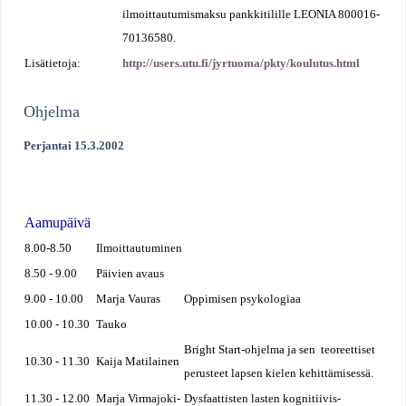
ilmoittautumismaksu pankkitilille LEONIA 800016-
70136580.
Lisätietoja:
http://users.utu.fi/jyrtuoma/pkty/koulutus.html
Ohjelma
Perjantai 15.3.2002
Aamupäivä
8.00-8.50
Ilmoittautuminen
8.50 - 9.00
Päivien avaus
9.00 - 10.00
Marja Vauras
Oppimisen psykologiaa
10.00 - 10.30
Tauko
Bright Start-ohjelma ja sen teoreettiset
10.30 - 11.30
Kaija Matilainen
perusteet lapsen kielen kehittämisessä.
11.30 - 12.00
Marja Virmajoki-
Dysfaattisten lasten kognitiivis-