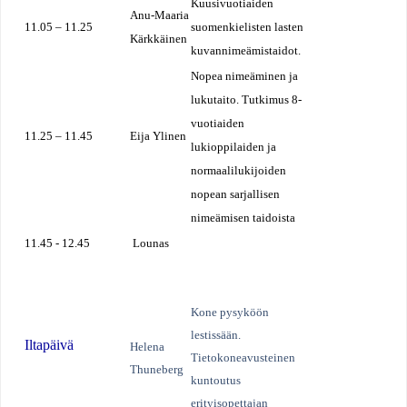
Kuusivuotiaiden
Anu-Maaria
11.05 – 11.25
suomenkielisten lasten
Kärkkäinen
kuvannimeämistaidot.
Nopea nimeäminen ja
lukutaito. Tutkimus 8-
vuotiaiden
11.25 – 11.45
Eija Ylinen
lukioppilaiden ja
normaalilukijoiden
nopean sarjallisen
nimeämisen taidoista
11.45 - 12.45
Lounas
Kone pysyköön
lestissään.
Iltapäivä
Helena
Tietokoneavusteinen
Thuneberg
kuntoutus
erityisopettajan