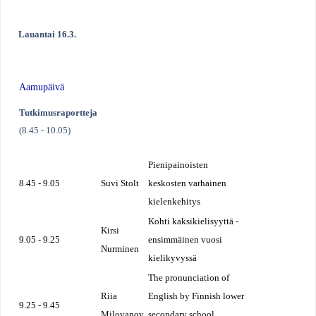
Lauantai 16.3.
Aamupäivä
Tutkimusraportteja
(8.45 - 10.05)
Pienipainoisten
8.45 - 9.05
Suvi Stolt
keskosten varhainen
kielenkehitys
Kohti kaksikielisyyttä -
Kirsi
9.05 - 9.25
ensimmäinen vuosi
Nurminen
kielikyvyssä
The pronunciation of
Riia
English by Finnish lower
9.25 - 9.45
Milovanov
secondary school