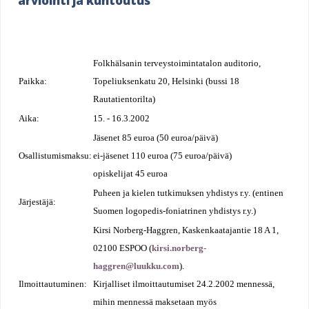
arviointi ja kuntoutus
e
h
e
Folkhälsanin terveystoimintatalon auditorio,
r
Paikka:
Topeliuksenkatu 20, Helsinki (bussi 18
e
Rautatientorilta)
Aika:
15. - 16.3.2002
Jäsenet 85 euroa (50 euroa/päivä)
Osallistumismaksu:
ei-jäsenet 110 euroa (75 euroa/päivä)
opiskelijat 45 euroa
Puheen ja kielen tutkimuksen yhdistys r.y. (entinen
Järjestäjä:
Suomen logopedis-foniatrinen yhdistys r.y.)
Kirsi Norberg-Haggren, Kaskenkaatajantie 18 A 1,
02100 ESPOO (
kirsi.norberg-
haggren@luukku.com
).
Ilmoittautuminen:
Kirjalliset ilmoittautumiset 24.2.2002 mennessä,
mihin mennessä maksetaan myös