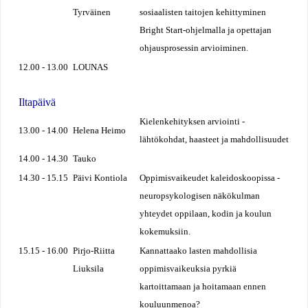
Tyrväinen
sosiaalisten taitojen kehittyminen
Bright Start-ohjelmalla ja opettajan
ohjausprosessin arvioiminen.
12.00 - 13.00
LOUNAS
Iltapäivä
Kielenkehityksen arviointi -
13.00 - 14.00
Helena Heimo
lähtökohdat, haasteet ja mahdollisuudet
14.00 - 14.30
Tauko
14.30 - 15.15
Päivi Kontiola
Oppimisvaikeudet kaleidoskoopissa -
neuropsykologisen näkökulman
yhteydet oppilaan, kodin ja koulun
kokemuksiin.
15.15 - 16.00
Pirjo-Riitta
Kannattaako lasten mahdollisia
Liuksila
oppimisvaikeuksia pyrkiä
kartoittamaan ja hoitamaan ennen
kouluunmenoa?