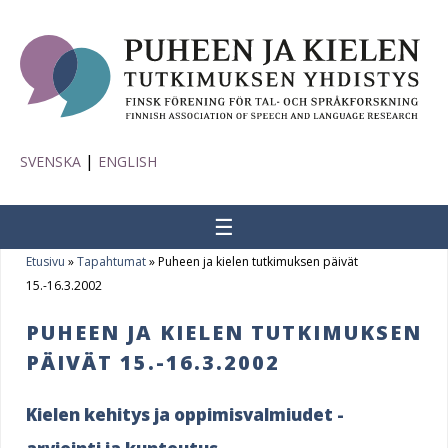
|
SVENSKA
ENGLISH
☰
Etusivu
»
Tapahtumat
»
Puheen ja kielen tutkimuksen päivät
Y
15.-16.3.2002
o
PUHEEN JA KIELEN TUTKIMUKSEN
u
PÄIVÄT 15.-16.3.2002
a
Kielen kehitys ja oppimisvalmiudet -
r