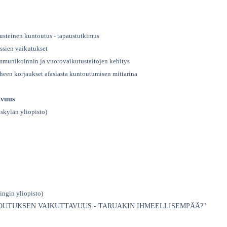
steinen kuntoutus - tapaustutkimus
ssien vaikutukset
mmunikoinnin ja vuorovaikutustaitojen kehitys
een korjaukset afasiasta kuntoutumisen mittarina
avuus
äskylän yliopisto)
singin yliopisto)
OUTUKSEN VAIKUTTAVUUS - TARUAKIN IHMEELLISEMPÄÄ?"