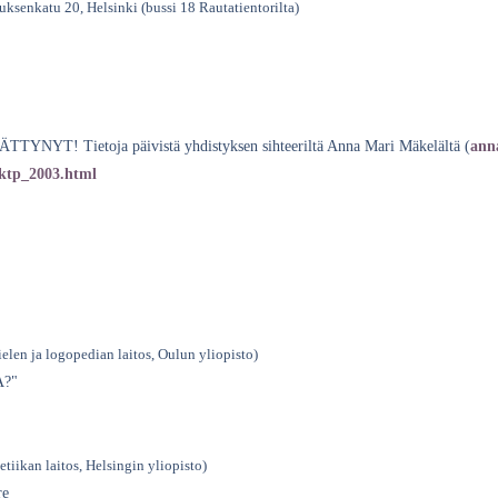
uksenkatu 20, Helsinki (bussi 18 Rautatientorilta)
Tietoja päivistä yhdistyksen sihteeriltä Anna Mari Mäkelältä (
ann
pktp_2003.html
elen ja logopedian laitos, Oulun yliopisto)
?"
etiikan laitos, Helsingin yliopisto)
re