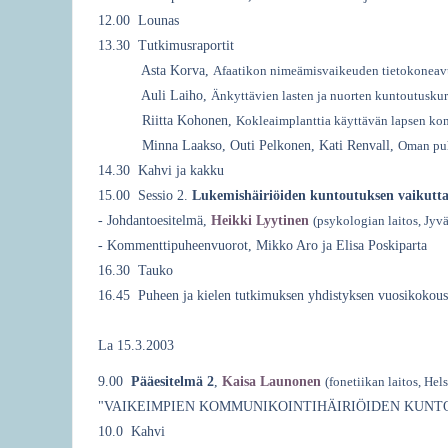
12.00 Lounas
13.30 Tutkimusraportit
Asta Korva,
Afaatikon nimeämisvaikeuden tietokoneavu
Auli Laiho,
Änkyttävien lasten ja nuorten kuntoutuskur
Riitta Kohonen,
Kokleaimplanttia käyttävän lapsen ko
Minna Laakso, Outi Pelkonen, Kati Renvall,
Oman puh
14.30 Kahvi ja kakku
15.00 Sessio 2.
Lukemishäiriöiden kuntoutuksen vaikutt
- Johdantoesitelmä,
Heikki Lyytinen
(psykologian laitos, Jyv
- Kommenttipuheenvuorot, Mikko Aro ja Elisa Poskiparta
16.30 Tauko
16.45 Puheen ja kielen tutkimuksen yhdistyksen vuosikokous
La 15.3.2003
9.00
Pääesitelmä 2
,
Kaisa Launonen
(fonetiikan laitos, Hel
"VAIKEIMPIEN KOMMUNIKOINTIHÄIRIÖIDEN KUNT
10.0 Kahvi