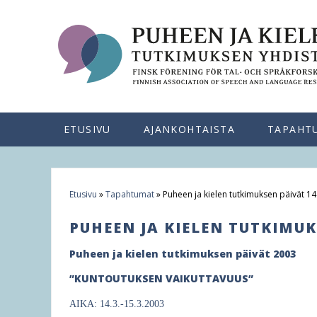
ETUSIVU
AJANKOHTAISTA
TAPAHT
Etusivu
»
Tapahtumat
»
Puheen ja kielen tutkimuksen päivät 14
Y
PUHEEN JA KIELEN TUTKIMUKS
o
Puheen ja kielen tutkimuksen päivät 2003
u
”KUNTOUTUKSEN VAIKUTTAVUUS”
a
r
AIKA: 14.3.-15.3.2003