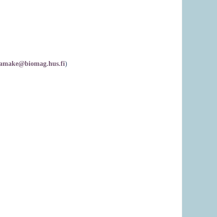
amake@biomag.hus.fi
)