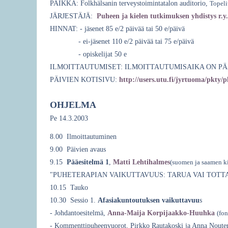
PAIKKA: Folkhälsanin terveystoimintatalon auditorio,
Topeli
e
JÄRJESTÄJÄ:
Puheen ja kielen tutkimuksen yhdistys r.y.
h
HINNAT: - jäsenet 85 e/2 päivää tai 50 e/päivä
- ei-jäsenet 110 e/2 päivää tai 75 e/päivä
e
- opiskelijat 50 e
r
ILMOITTAUTUMISET: ILMOITTAUTUMISAIKA ON PÄÄTTYNYT! 
e
PÄIVIEN KOTISIVU:
http://users.utu.fi/jyrtuoma/pkty/
OHJELMA
Pe 14.3.2003
8.00 Ilmoittautuminen
9.00
Päivien avaus
9.15
Pääesitelmä 1
,
Matti Lehtihalmes
(suomen ja saamen ki
"PUHETERAPIAN VAIKUTTAVUUS: TARUA VAI TOTTA
10.15 Tauko
10.30 Sessio 1.
Afasiakuntoutuksen vaikuttavuu
s
- Johdantoesitelmä,
Anna-Maija Korpijaakko-Huuhka
(fon
- Kommenttipuheenvuorot, Pirkko Rautakoski ja Anna Noute