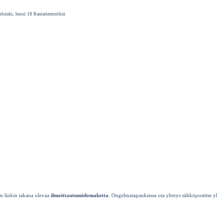
lsinki, bussi 18 Rautatientorilta)
n linkin takana olevaa
ilmoittautumislomaketta
. Ongelmatapauksissa ota yhteys sähköpostitse yh