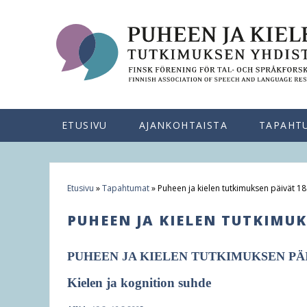
ETUSIVU
AJANKOHTAISTA
TAPAHT
Etusivu
»
Tapahtumat
»
Puheen ja kielen tutkimuksen päivät 18
Y
PUHEEN JA KIELEN TUTKIMUKS
o
u
PUHEEN JA KIELEN TUTKIMUKSEN PÄI
a
Kielen ja kognition suhde
r