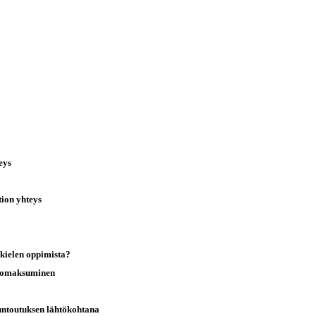
eys
tion yhteys
 kielen oppimista?
n omaksuminen
untoutuksen lähtökohtana