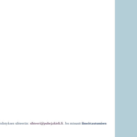
distyksen sihteeriin:
sihteeri@puhejakieli.fi
. Jos missasit
ilmoittautumisen