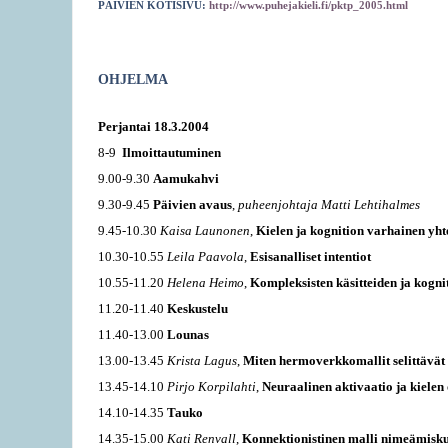
PÄIVIEN KOTISIVU:
http://www.puhejakieli.fi/pktp_2005.html
OHJELMA
Perjantai 18.3.2004
8-9
Ilmoittautuminen
9.00-9.30
Aamukahvi
9.30-9.45
Päivien avaus
,
puheenjohtaja Matti Lehtihalmes
9.45-10.30
Kaisa Launonen
,
Kielen ja kognition varhainen yht
10.30-10.55
Leila Paavola
,
Esisanalliset intentiot
10.55-11.20
Helena Heimo
,
Kompleksisten käsitteiden ja kogni
11.20-11.40
Keskustelu
11.40-13.00
Lounas
13.00-13.45
Krista Lagus
,
Miten hermoverkkomallit selittävät
13.45-14.10
Pirjo Korpilahti
,
Neuraalinen aktivaatio ja kiele
14.10-14.35
Tauko
14.35-15.00
Kati Renvall
,
Konnektionistinen malli nimeämisk