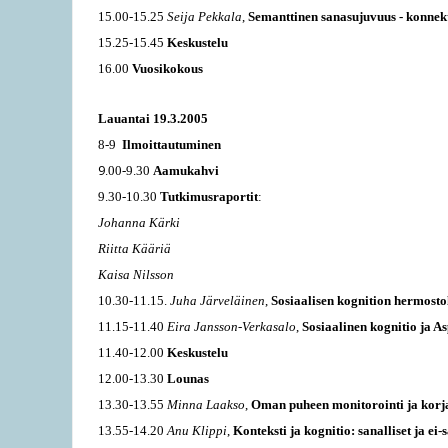
15.00-15.25
Seija Pekkala
,
Semanttinen sanasujuvuus - konnek
15.25-15.45
Keskustelu
16.00
Vuosikokous
Lauantai 19.3.2005
8-9
Ilmoittautuminen
9
.00-9.30
Aamukahvi
9.30-10.30
Tutkimusraportit
:
Johanna Kärki
Riitta Kääriä
Kaisa Nilsson
10.30-11.15.
Juha Järveläinen
,
Sosiaalisen kognition hermosto
11.15-11.40
Eira Jansson-Verkasalo
,
Sosiaalinen kognitio ja 
11.40-12.00
Keskustelu
12.00-13.30
Lounas
13.30-13.55
Minna Laakso
,
Oman puheen monitorointi ja korja
13.55-14.20
Anu Klippi
,
Konteksti ja kognitio: sanalliset ja ei