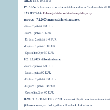
AIKA:
18.3.-19.3.2005
e
PAIKKA:
Folkhälsanin terveystoimintatalon auditorio
(Topeliuksenkatu 20, He
h
JÄRJESTÄJÄ:
Puheen ja kielen tutkimuksen yhdistys r.y.
HINNAT
: 7.2.2005 mennessä ilmoittautuneet
e
-Jäsen 2 päivää 100 EUR
r
-Jäsen 1 päivä 70 EUR
e
-Ei-jäsen 2 päivää 140 EUR
-Ei-jäsen 1 päivä 100 EUR
-Opiskelijat 2 pv 50 EUR
8.2.-1.3.2005 välisenä aikana:
-Jäsen 2 päivää 120 EUR
-Jäsen 1 päivä 90 EUR
-Ei-jäsen 2 päivää 160 EUR
-Ei-jäsen 1 päivä 120 EUR
-Opiskelijat 2 pv 60 EUR
ILMOITTAUTUMISET:
7.2.2005 mennessä. Käytä ilmoittautumiseen tämä
jälkeen
maksu- ym. tiedot, pääset niihin tämän linkin kautta.