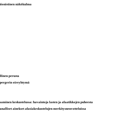
tionistinen näkökulma
llinen perusta
Aspergerin oireyhtymä
aminen keskustelussa: havaintoja lasten ja afaatikkojen puheesta
-sanalliset ainekset afasiakeskustelujen merkitysneuvotteluissa