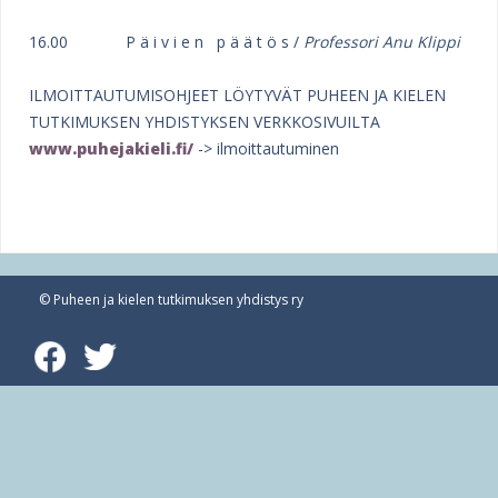
16.00 P ä i v i e n p ä ä t ö s /
Professori Anu Klippi
ILMOITTAUTUMISOHJEET LÖYTYVÄT PUHEEN JA KIELEN
TUTKIMUKSEN YHDISTYKSEN VERKKOSIVUILTA
www.puhejakieli.fi/
-> ilmoittautuminen
© Puheen ja kielen tutkimuksen yhdistys ry