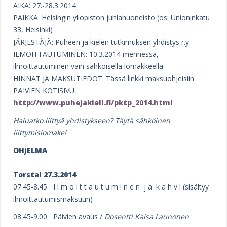
e
AIKA: 27.-28.3.2014
PAIKKA: Helsingin yliopiston juhlahuoneisto (os. Unioninkatu
h
33, Helsinki)
e
JÄRJESTÄJÄ: Puheen ja kielen tutkimuksen yhdistys r.y.
r
ILMOITTAUTUMINEN: 10.3.2014 mennessä,
ilmoittautuminen vain sähköisellä lomakkeella
e
HINNAT JA MAKSUTIEDOT: Tässä linkki maksuohjeisiin
PÄIVIEN KOTISIVU:
http://www.puhejakieli.fi/pktp_2014.html
Haluatko liittyä yhdistykseen? Täytä sähköinen
liittymislomake
!
OHJELMA
Torstai 27.3.2014
07.45-8.45 I l m o i t t a u t u m i n e n j a k a h v i (sisältyy
ilmoittautumismaksuun)
08.45-9.00 Päivien avaus /
Dosentti Kaisa Launonen