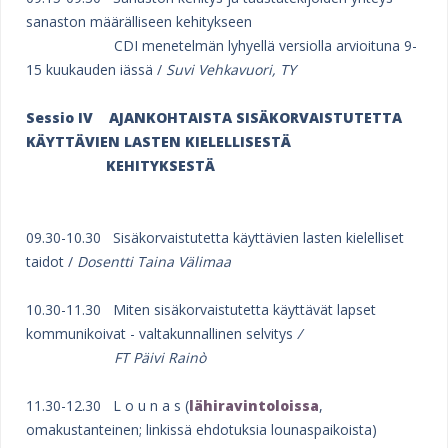
sanaston määrälliseen kehitykseen
CDI menetelmän lyhyellä versiolla arvioituna 9-
15 kuukauden iässä /
Suvi Vehkavuori, TY
Sessio IV
AJANKOHTAISTA SISÄKORVAISTUTETTA
KÄYTTÄVIEN LASTEN KIELELLISESTÄ
KEHITYKSESTÄ
09.30-10.30 Sisäkorvaistutetta käyttävien lasten kielelliset
taidot /
Dosentti Taina Välimaa
10.30-11.30 Miten sisäkorvaistutetta käyttävät lapset
kommunikoivat - valtakunnallinen selvitys
/
FT Päivi Rainò
11.30-12.30 L o u n a s (
lähiravintoloissa
,
omakustanteinen; linkissä ehdotuksia lounaspaikoista)