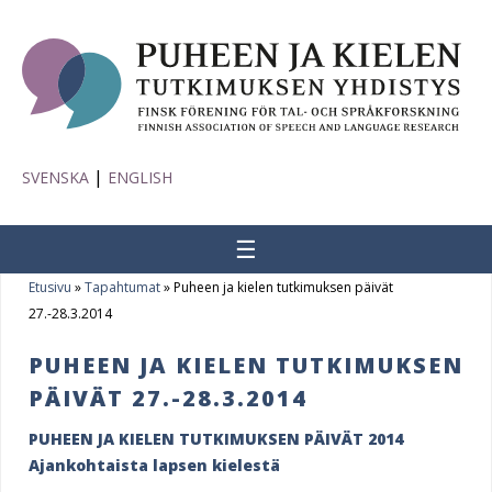
|
SVENSKA
ENGLISH
☰
Etusivu
»
Tapahtumat
»
Puheen ja kielen tutkimuksen päivät
Y
27.-28.3.2014
o
PUHEEN JA KIELEN TUTKIMUKSEN
u
PÄIVÄT 27.-28.3.2014
a
PUHEEN JA KIELEN TUTKIMUKSEN PÄIVÄT 2014
r
Ajankohtaista lapsen kielestä