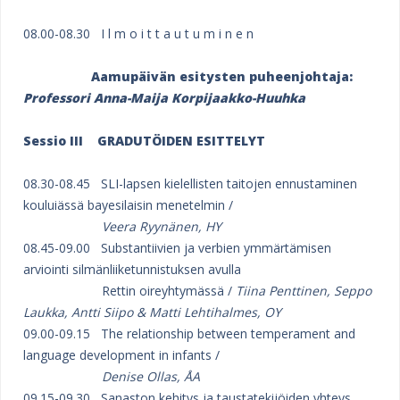
08.00-08.30 I l m o i t t a u t u m i n e n
Aamupäivän esitysten puheenjohtaja:
Professori Anna-Maija Korpijaakko-Huuhka
Sessio III
GRADUTÖIDEN ESITTELYT
08.30-08.45 SLI-lapsen kielellisten taitojen ennustaminen
kouluiässä bayesilaisin menetelmin /
Veera Ryynänen, HY
08.45-09.00 Substantiivien ja verbien ymmärtämisen
arviointi silmänliiketunnistuksen avulla
Rettin oireyhtymässä /
Tiina Penttinen, Seppo
Laukka, Antti Siipo & Matti Lehtihalmes, OY
09.00-09.15 The relationship between temperament and
language development in infants /
Denise Ollas, ÅA
09.15-09.30 Sanaston kehitys ja taustatekijöiden yhteys