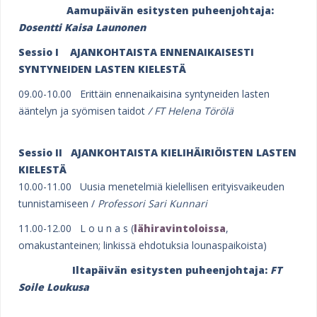
Aamupäivän esitysten puheenjohtaja:
Dosentti
Kaisa Launonen
Sessio I
AJANKOHTAISTA ENNENAIKAISESTI
SYNTYNEIDEN LASTEN KIELESTÄ
09.00-10.00 Erittäin ennenaikaisina syntyneiden lasten
ääntelyn ja syömisen taidot
/ FT Helena Törölä
Sessio II AJANKOHTAISTA KIELIHÄIRIÖISTEN LASTEN
KIELESTÄ
10.00-11.00 Uusia menetelmiä kielellisen erityisvaikeuden
tunnistamiseen /
Professori Sari Kunnari
11.00-12.00 L o u n a s (
lähiravintoloissa
,
omakustanteinen; linkissä ehdotuksia lounaspaikoista)
Iltapäivän esitysten puheenjohtaja:
FT
Soile Loukusa