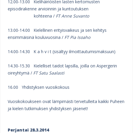
12.00-13.00 Kielihäiriöisten lasten kertomusten
episodirakenne arvioinnin ja kuntoutuksen
kohteena /
FT Anne Suvanto
13.00-14.00 Kielellinen erityisvaikeus ja sen kehitys
ensimmäisinä kouluvuosina /
FT Pia Isoaho
14.00-14.30 K a h v i t (sisältyy ilmoittautumismaksuun)
14.30-15.30 Kielelliset taidot lapsilla, joilla on Aspergerin
oireyhtymä /
FT Satu Saalasti
16.00 Yhdistyksen vuosikokous
Vuosikokoukseen ovat lämpimästi tervetulleita kaikki Puheen
ja kielen tutkimuksen yhdistyksen jäsenet!
Perjantai 28.3.2014