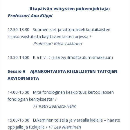
Iltapäivän esitysten puheenjohtaja:
Professori Anu Klippi
12.30-13.30 Suomen kieli ja viittomakieli kouluikäisten
sisäkorvaistutetta käyttävien lasten arjessa /
Professori Ritva Takkinen
13.30-14.00 K a h v i t (sisältyy ilmoittautumismaksuun)
Sessio V
AJANKOHTAISTA KIELELLISTEN TAITOJEN
ARVIOINNISTA
14.00-15.00 Mitä fonologinen keskipituus kertoo lapsen
fonologian kehityksestä? /
FT Katri Saaristo-Helin
15.00-16.00 Lukeminen toisella ja vieraalla kielellä – haaste
oppijalle ja tutkijalle /
FT Lea Nieminen