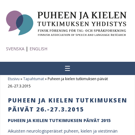
|
SVENSKA
ENGLISH
☰
Etusivu
»
Tapahtumat
»
Puheen ja kielen tutkimuksen päivät
Y
26.-27.3.2015
o
PUHEEN JA KIELEN TUTKIMUKSEN
u
PÄIVÄT 26.-27.3.2015
a
PUHEEN JA KIELEN TUTKIMUKSEN PÄIVÄT 2015
r
Aikuisten neurologisperäiset puheen, kielen ja viestinnän