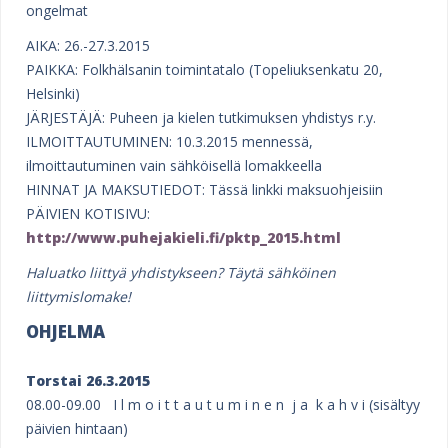
e
ongelmat
h
AIKA: 26.-27.3.2015
PAIKKA: Folkhälsanin toimintatalo (Topeliuksenkatu 20,
e
Helsinki)
r
JÄRJESTÄJÄ: Puheen ja kielen tutkimuksen yhdistys r.y.
e
ILMOITTAUTUMINEN: 10.3.2015 mennessä,
ilmoittautuminen vain sähköisellä lomakkeella
HINNAT JA MAKSUTIEDOT: Tässä linkki maksuohjeisiin
PÄIVIEN KOTISIVU:
http://www.puhejakieli.fi/pktp_2015.html
Haluatko liittyä yhdistykseen? Täytä sähköinen
liittymislomake
!
OHJELMA
Torstai 26.3.2015
08.00-09.00 I l m o i t t a u t u m i n e n j a k a h v i (sisältyy
päivien hintaan)