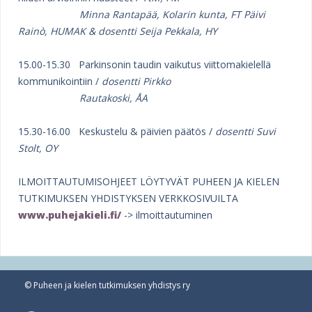
Minna Rantapää, Kolarin kunta, FT Päivi
Rainò, HUMAK & dosentti Seija Pekkala, HY
15.00-15.30 Parkinsonin taudin vaikutus viittomakielellä
kommunikointiin /
dosentti Pirkko
Rautakoski, ÅA
15.30-16.00 Keskustelu & päivien päätös /
dosentti Suvi
Stolt, OY
ILMOITTAUTUMISOHJEET LÖYTYVÄT PUHEEN JA KIELEN
TUTKIMUKSEN YHDISTYKSEN VERKKOSIVUILTA
www.puhejakieli.fi/
-> ilmoittautuminen
© Puheen ja kielen tutkimuksen yhdistys ry