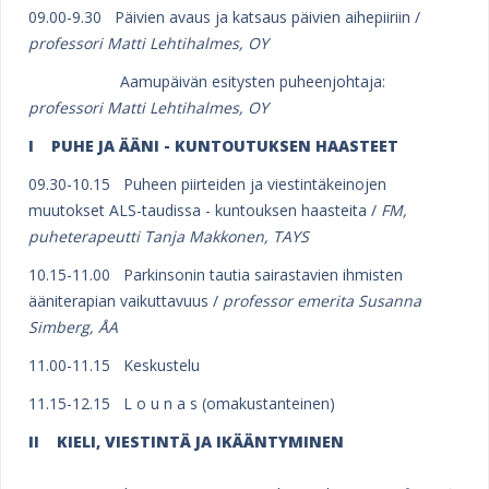
09.00-9.30 Päivien avaus ja katsaus päivien aihepiiriin /
professori Matti Lehtihalmes, OY
Aamupäivän esitysten puheenjohtaja:
professori Matti Lehtihalmes, OY
I
PUHE JA ÄÄNI - KUNTOUTUKSEN HAASTEET
09.30-10.15 Puheen piirteiden ja viestintäkeinojen
muutokset ALS-taudissa - kuntouksen haasteita /
FM,
puheterapeutti Tanja Makkonen, TAYS
10.15-11.00 Parkinsonin tautia sairastavien ihmisten
ääniterapian vaikuttavuus /
professor emerita
Su
sanna
Simberg, ÅA
11.00-11.15 Keskustelu
11.15-12.15 L o u n a s (omakustanteinen)
II KIELI, VIESTINTÄ
JA IKÄÄNTYMINEN