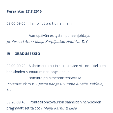
Perjantai 27.3.2015
08.00-09.00 I l m o i t t a u t u m i n e n
Aamupäivän esitysten puheenjohtaja:
professori Anna-Maija Korpijaakko-Huuhka, TaY
IV
GRADUSESSIO
09.00-09.20 Alzheimerin tautia sairastavien viittomakielisten
henkilöiden suoriutuminen objektien ja
toimintojen nimeämistehtävissä.
Pitkittäistutkimus. /
Jertta Kangas-Lumme & Seija Pekkala,
HY
09.20-09.40 Frontaalilohkovaurion saaneiden henkilöiden
pragmaattiset taidot /
Maiju Karhu & Elisa