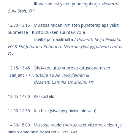
Iltapäivän esitysten puheenjohtaja:
dosentti
Suvi Stolt, OY
12.30-13.15 Muistisairaiden ihmisten puheterapiapalvelut
Suomessa - Kuntoutuksen suuntaviivoja
meiltä ja maailmalta /
dosentti Seija Pekkala,
HY & FM Johanna Kohonen, Neuropsykologipalvelu Ludus
Oy
13.15-13.45 OIVA-koulutus vuorovaikutusosaamisen
lisääjänä /
FT, tutkija Tuula Tykkyläinen &
dosentti Camilla Lindholm, HY
13.45-14.00 Keskustelu
14.00-14.30 K a h v i (sisältyy päivien hintaan)
14.30-15.00 Muistisairauden vaikutukset viittomakieleen ja
niiden arvioinnin haasteet /
TtM, FM