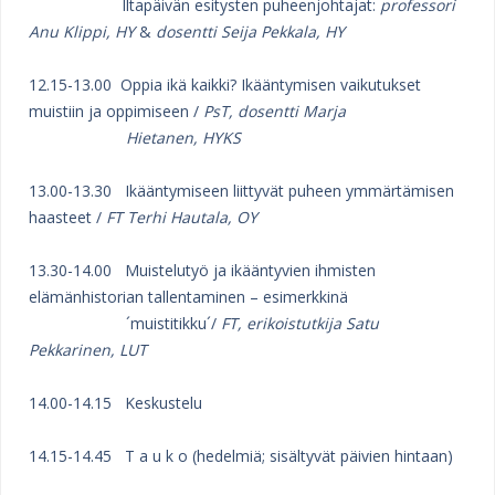
Iltapäivän esitysten puheenjohtajat:
professori
Anu Klippi, HY
&
dosentti Seija Pekkala, HY
12.15-13.00 Oppia ikä kaikki? Ikääntymisen vaikutukset
muistiin ja oppimiseen /
PsT, dosentti Marja
Hietanen, HYKS
13.00-13.30 Ikääntymiseen liittyvät puheen ymmärtämisen
haasteet /
FT Terhi Hautala, OY
13.30-14.00 Muistelutyö ja ikääntyvien ihmisten
elämänhistorian tallentaminen – esimerkkinä
´muistitikku´/
FT, erikoistutkija Satu
Pekkarinen, LUT
14.00-14.15 Keskustelu
14.15-14.45 T a u k o (hedelmiä; sisältyvät päivien hintaan)