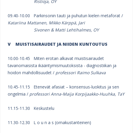
Ristioja, OY
09.40-10.00 Parkinsonin tauti ja puhutun kielen metaforat /
Katariina Mattanen, Mikko Kärppä, Jari
Sivonen & Matti Lehtihalmes, OY
V MUISTISAIRAUDET JA NIIDEN KUNTOUTUS
10.00-10.45 Miten erotan alkavat muistisairaudet
tavanomaisista ikääntymismuutoksista - diagnostiikan ja
hoidon mahdollisuudet /
professori Raimo Sulkava
10.45-11.15 Etenevät afasiat – konsensus-luokitus ja sen
ongelmia /
professori Anna-Maija Korpijaakko-
Huuhka, TaY
11.15-11.30 Keskustelu
11.30-12.30 L o u n a s (omakustanteinen)