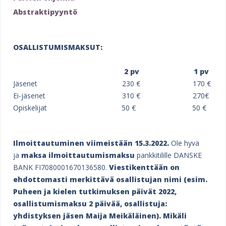
P
Abstraktipyyntö
ä
i
OSALLISTUMISMAKSUT:
v
2 pv 1 pv
i
Jäsenet 230 € 170 €
e
Ei-jäsenet 310 € 270€
Opiskelijat 50 € 50 €
n
o
Ilmoittautuminen viimeistään 15.3.2022.
Ole hyvä
h
ja
maksa ilmoittautumismaksu
pankkitilille DANSKE
j
BANK FI7080001670136580.
Viestikenttään on
ehdottomasti merkittävä osallistujan nimi (esim.
e
Puheen ja kielen tutkimuksen päivät 2022,
l
osallistumismaksu 2 päivää, osallistuja:
m
yhdistyksen jäsen Maija Meikäläinen). Mikäli