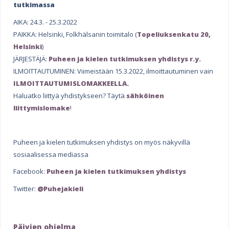
e
tutkimassa
h
AIKA: 24.3. - 25.3.2022
PAIKKA: Helsinki, Folkhälsanin toimitalo
(
Topeliuksenkatu 20,
e
Helsinki
)
r
JÄRJESTÄJÄ:
Puheen ja kielen tutkimuksen yhdistys r.y.
e
ILMOITTAUTUMINEN: Viimeistään
15.3.2022, ilmoittautuminen vain
ILMOITTAUTUMISLOMAKKEELLA
.
Haluatko liittyä yhdistykseen? Täytä
sähköinen
liittymislomake
!
Puheen ja kielen tutkimuksen yhdistys on myös näkyvillä
sosiaalisessa mediassa
Facebook:
Puheen ja kielen tutkimuksen yhdistys
Twitter:
@Puhejakieli
Päivien ohjelma