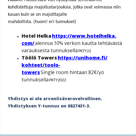
HUOM!
Halutessasi voit hyödyntää seminaarille
kohdistettuja majoitustarjouksia, jotka ovat voimassa niin
kauan kuin se on majoittajalle
mahdollista.
(huom! eri tunnukset)
Hotel Helka
https://www.hotelhelka.
com/
alennus 10% verkon kautta tehtävästä
varauksesta tunnuksella
PKTY22
Töölö Towers
https://unihome.fi/
kohteet/toolo-
towers
Single room hintaan 82€/yö
tunnuksella
PKTY2022
Yhdistys ei ole arvonlisäverovelvollinen.
Yhdistyksen Y-tunnus on 0827431-3.