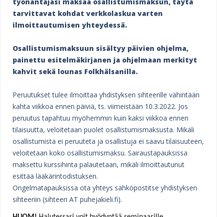
työnantajasi maksaa osallistumismaksun, täytä
a
tarvittavat kohdat verkkolaskua varten
ilmoittautumisen yhteydessä.
Osallistumismaksuun sisältyy päivien ohjelma,
painettu esitelmäkirjanen ja ohjelmaan merkityt
kahvit sekä lounas Folkhälsanilla.
Peruutukset tulee ilmoittaa yhdistyksen sihteerille vähintään
kahta viikkoa ennen päiviä, ts. viimeistään 10.3.2022. Jos
peruutus tapahtuu myöhemmin kuin kaksi viikkoa ennen
tilaisuutta, veloitetaan puolet osallistumismaksusta. Mikäli
osallistumista ei peruuteta ja osallistuja ei saavu tilaisuuteen,
veloitetaan koko osallistumismaksu. Sairaustapauksissa
maksettu kurssihinta palautetaan, mikäli ilmoittautunut
esittää lääkärintodistuksen.
Ongelmatapauksissa ota yhteys sähköpostitse yhdistyksen
sihteeriin (sihteeri AT puhejakieli.fi).