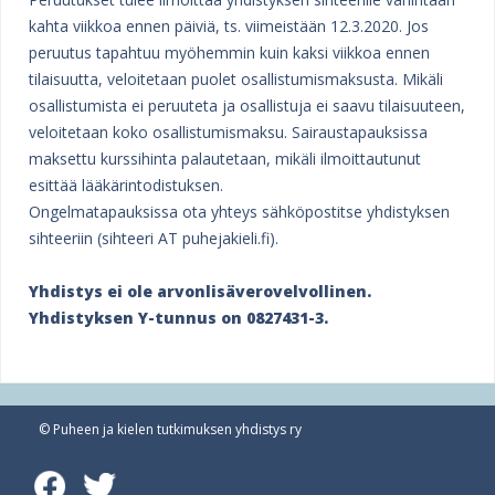
kahta viikkoa ennen päiviä, ts. viimeistään 12.3.2020. Jos
peruutus tapahtuu myöhemmin kuin kaksi viikkoa ennen
tilaisuutta, veloitetaan puolet osallistumismaksusta. Mikäli
osallistumista ei peruuteta ja osallistuja ei saavu tilaisuuteen,
veloitetaan koko osallistumismaksu. Sairaustapauksissa
maksettu kurssihinta palautetaan, mikäli ilmoittautunut
esittää lääkärintodistuksen.
Ongelmatapauksissa ota yhteys sähköpostitse yhdistyksen
sihteeriin (sihteeri AT puhejakieli.fi).
Yhdistys ei ole arvonlisäverovelvollinen.
Yhdistyksen Y-tunnus on 0827431-3.
© Puheen ja kielen tutkimuksen yhdistys ry