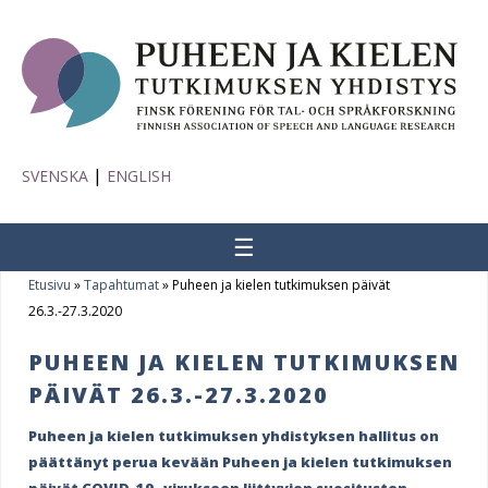
|
SVENSKA
ENGLISH
☰
Etusivu
»
Tapahtumat
»
Puheen ja kielen tutkimuksen päivät
Y
26.3.-27.3.2020
o
PUHEEN JA KIELEN TUTKIMUKSEN
u
PÄIVÄT 26.3.-27.3.2020
a
Puheen ja kielen tutkimuksen yhdistyksen hallitus on
r
päättänyt perua kevään Puheen ja kielen tutkimuksen
päivät COVID-19 -virukseen liittyvien suositusten