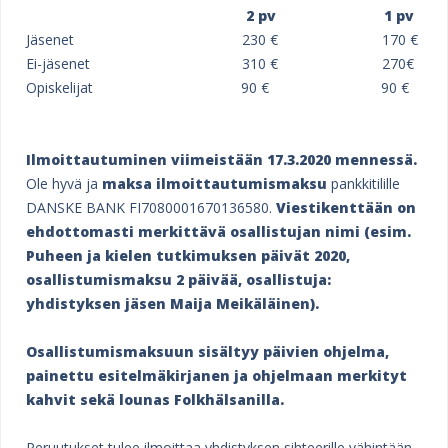
s
2 pv 1 pv
Jäsenet 230 € 170 €
t
Ei-jäsenet 310 € 270€
ä
Opiskelijat 90 € 90 €
Ilmoittautuminen viimeistään 17.3.2020 mennessä.
Ole hyvä ja
maksa ilmoittautumismaksu
pankkitilille
DANSKE BANK FI7080001670136580.
Viestikenttään on
ehdottomasti merkittävä osallistujan nimi (esim.
Puheen ja kielen tutkimuksen päivät 2020,
osallistumismaksu 2 päivää, osallistuja:
yhdistyksen jäsen Maija Meikäläinen).
Osallistumismaksuun sisältyy päivien ohjelma,
painettu esitelmäkirjanen ja ohjelmaan merkityt
kahvit sekä lounas Folkhälsanilla.
Peruutukset tulee ilmoittaa yhdistyksen sihteerille vähintään