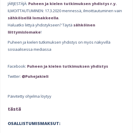
JÄRJESTÄJÄ:
Puheen ja kielen tutkimuksen yhdistys r.y.
ILMOITTAUTUMINEN: 17.3.2020 mennessä, ilmoittautuminen vain
sähköisellä lomakkeella
.
Haluatko liittyä yhdistykseen? Täytä
sähköinen
liittymislomake
!
Puheen ja kielen tutkimuksen yhdistys on myös näkyvillä
sosiaalisessa mediassa
Facebook:
Puheen ja kielen tutkimuksen yhdistys
Twitter:
@Puhejakieli
Päivitetty ohjelma löytyy
tästä
t
OSALLISTUMISMAKSUT:
ä