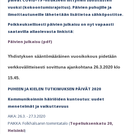
e
vuoksi (kokoontumisrajoitus). Päivien puhujille ja
h
ilmoittautuneille lähetetään lisätietoa sähköpostitse.
e
Poikkeuksellisesti päivien julkaisu on nyt vapaasti
r
saatavilla allaolevasta linkistä:
e
Päivien julkaisu (pdf)
Yhdistyksen sääntömääräinen vuosikokous pidetään
verkkovälitteisesti sovittuna ajankohtana 26.3.2020 klo
15.45.
PUHEEN JA KIELEN TUTKIMUKSEN PÄIVÄT 2020
Kommunikoinnin häiriöiden kuntoutus: uudet
menetelmät ja vaikuttavuus
AIKA: 26.3. - 27.3.2020
PAIKKA: Folkhälsanin toimintatalo (
Topeliuksenkatu 20,
Helsinki
)