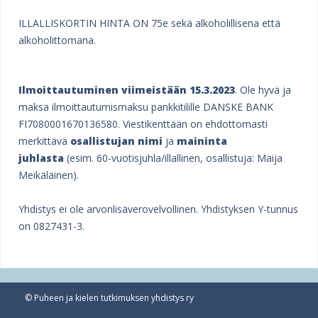
l
ILLALLISKORTIN HINTA ON 75e sekä alkoholillisena että
t
alkoholittomana.
a
j
Ilmoittautuminen viimeistään 15.3.2023
. Ole hyvä ja
u
maksa ilmoittautumismaksu pankkitilille DANSKE BANK
FI7080001670136580. Viestikenttään on ehdottomasti
h
merkittävä
osallistujan nimi
ja
maininta
l
juhlasta
(esim. 60-vuotisjuhla/illallinen, osallistuja: Maija
Meikäläinen).
a
n
Yhdistys ei ole arvonlisäverovelvollinen. Yhdistyksen Y-tunnus
on 0827431-3.
o
h
j
© Puheen ja kielen tutkimuksen yhdistys ry
e