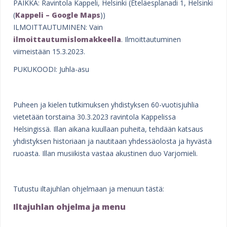
e
PAIKKA: Ravintola Kappeli, Helsinki (Eteläesplanadi 1, Helsinki
(
Kappeli – Google Maps
))
h
ILMOITTAUTUMINEN: Vain
e
ilmoittautumislomakkeella
. Ilmoittautuminen
viimeistään 15.3.2023.
r
PUKUKOODI: Juhla-asu
e
Puheen ja kielen tutkimuksen yhdistyksen 60-vuotisjuhlia
vietetään torstaina 30.3.2023 ravintola Kappelissa
Helsingissä. Illan aikana kuullaan puheita, tehdään katsaus
yhdistyksen historiaan ja nautitaan yhdessäolosta ja hyvästä
ruoasta. Illan musiikista vastaa akustinen duo Varjomieli.
Tutustu iltajuhlan ohjelmaan ja menuun tästä:
Iltajuhlan ohjelma ja menu
I