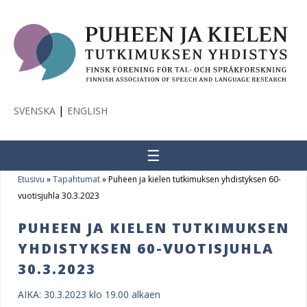
|
SVENSKA
ENGLISH
☰
Etusivu
»
Tapahtumat
»
Puheen ja kielen tutkimuksen yhdistyksen 60-
Y
vuotisjuhla 30.3.2023
o
PUHEEN JA KIELEN TUTKIMUKSEN
u
YHDISTYKSEN 60-VUOTISJUHLA
a
30.3.2023
r
AIKA: 30.3.2023 klo 19.00 alkaen