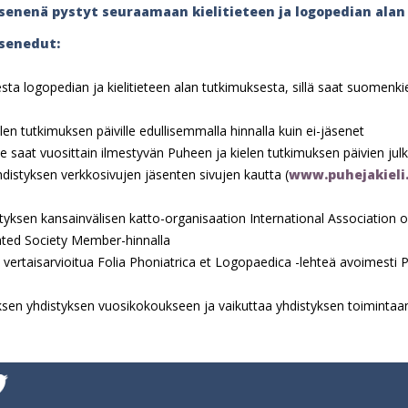
senenä pystyt seuraamaan kielitieteen ja logopedian alan
äsenedut:
ta logopedian ja kielitieteen alan tutkimuksesta, sillä saat suomenkiel
elen tutkimuksen päiville edullisemmalla hinnalla kuin ei-jäsenet
le saat vuosittain ilmestyvän Puheen ja kielen tutkimuksen päivien jul
istyksen verkkosivujen jäsenten sivujen kautta (
www.puhejakieli.f
styksen kansainvälisen katto-organisaation International Association 
liated Society Member-hinnalla
ertaisarvioitua Folia Phoniatrica et Logopaedica -lehteä avoimesti 
uksen yhdistyksen vuosikokoukseen ja vaikuttaa yhdistyksen toimintaa