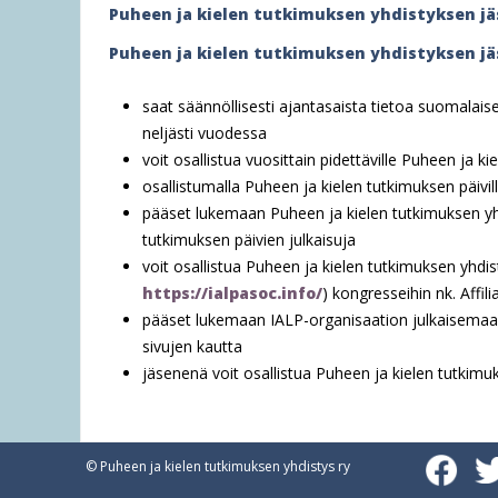
Puheen ja kielen tutkimuksen yhdistyksen jä
e
Puheen ja kielen tutkimuksen yhdistyksen j
h
e
saat säännöllisesti ajantasaista tietoa suomalaises
r
neljästi vuodessa
voit osallistua vuosittain pidettäville Puheen ja ki
e
osallistumalla Puheen ja kielen tutkimuksen päivil
pääset lukemaan Puheen ja kielen tutkimuksen yhd
tutkimuksen päivien julkaisuja
voit osallistua Puheen ja kielen tutkimuksen yhdi
https://ialpasoc.info/
) kongresseihin nk. Affi
pääset lukemaan IALP-organisaation julkaisemaa v
sivujen kautta
jäsenenä voit osallistua Puheen ja kielen tutkim
© Puheen ja kielen tutkimuksen yhdistys ry