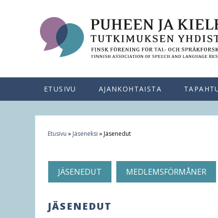
ETUSIVU
AJANKOHTAISTA
TAPAHT
Etusivu
»
Jäseneksi
»
Jäsenedut
Y
o
JÄSENEDUT
MEDLEMSFÖRMÅNER
u
a
JÄSENEDUT
r