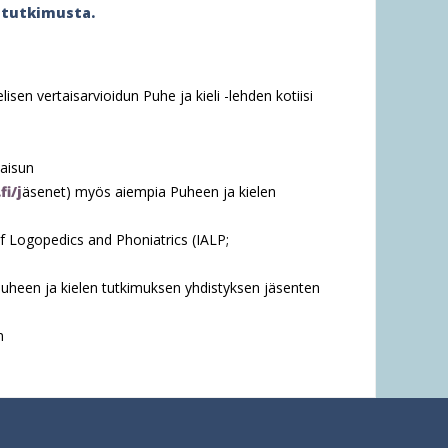
 tutkimusta.
isen vertaisarvioidun Puhe ja kieli -lehden kotiisi
kaisun
i/j
äsenet) myös aiempia Puheen ja kielen
of Logopedics and Phoniatrics (IALP;
Puheen ja kielen tutkimuksen yhdistyksen jäsenten
n