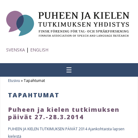
|
SVENSKA
ENGLISH
☰
Etusivu
»
Tapahtumat
Y
TAPAHTUMAT
o
u
Puheen ja kielen tutkimuksen
päivät 27.-28.3.2014
P
a
a
r
PUHEEN JA KIELEN TUTKIMUKSEN PÄIVÄT 2014 Ajankohtaista lapsen
kielestä
g